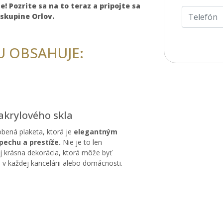
! Pozrite sa na to teraz a pripojte sa
 skupine Orlov.
U OBSAHUJE:
akrylového skla
obená plaketa, ktorá je
elegantným
echu a prestíže.
Nie je to len
aj krásna dekorácia, ktorá môže byť
 v každej kancelárii alebo domácnosti.