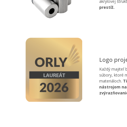
akrylovej štruk
prestíž.
Logo proj
Každý majiteľ 
súbory, ktoré 
materiáloch.
Ti
nástrojom na
zvýrazňovani