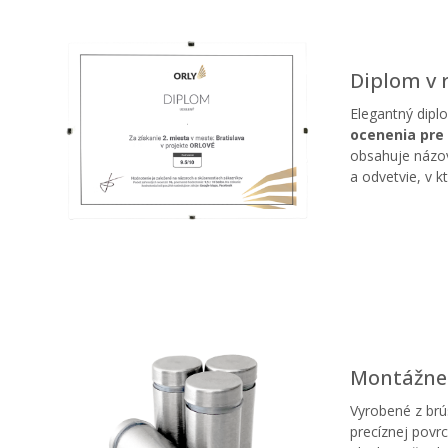
Diplom v
Elegantný dipl
ocenenia pre 
obsahuje názov
a odvetvie, v 
Montážne 
Vyrobené z brú
precíznej povr