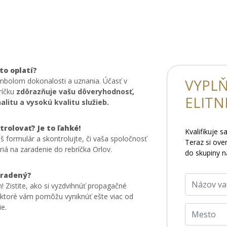
to oplatí?
VYPLŇ
ymbolom dokonalosti a uznania. Účasť v
ríčku
zdôrazňuje vašu dôveryhodnosť,
ELITN
alitu a vysokú kvalitu služieb.
trolovať? Je to ľahké!
Kvalifikuje 
š formulár a skontrolujte, či vaša spoločnosť
Teraz si over
ériá na zaradenie do rebríčka Orlov.
do skupiny n
aradený?
! Zistite, ako si vyzdvihnúť propagačné
 ktoré vám pomôžu vyniknúť ešte viac od
e.