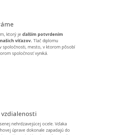
 ráme
om, ktorý je
ďalším potvrdením
našich víťazov.
Tlač diplomu
 spoločnosti, mesto, v ktorom pôsobí
ktorom spoločnosť vyniká.
vzdialenosti
senej nehrdzavejúcej ocele. Vďaka
chovej úprave dokonale zapadajú do