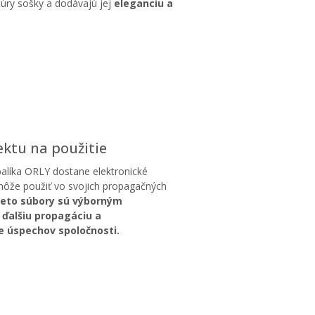
túry sošky a dodávajú jej
eleganciu a
ektu na použitie
balíka ORLY dostane elektronické
môže použiť vo svojich propagačných
eto súbory sú výborným
 ďalšiu propagáciu a
e úspechov spoločnosti.