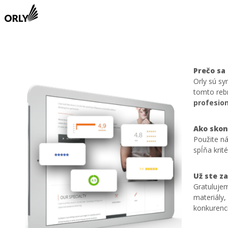
Prečo sa 
Orly sú s
tomto reb
profesion
Ako skon
Použite ná
spĺňa krit
Už ste z
Gratulujem
materiály,
konkurenci