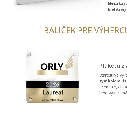
Nečakajte
k elitnej
BALÍČEK PRE VÝHERC
Plaketu z 
Starostlivo vyr
symbolom úsp
ocenenie, ale 
hrdo vystavená