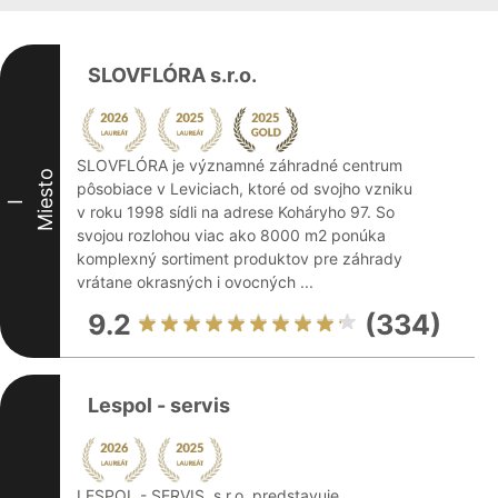
SLOVFLÓRA s.r.o.
SLOVFLÓRA je významné záhradné centrum
Miesto
pôsobiace v Leviciach, ktoré od svojho vzniku
I
v roku 1998 sídli na adrese Koháryho 97. So
svojou rozlohou viac ako 8000 m2 ponúka
komplexný sortiment produktov pre záhrady
vrátane okrasných i ovocných ...
9.2
(334)
Lespol - servis
LESPOL - SERVIS, s.r.o. predstavuje