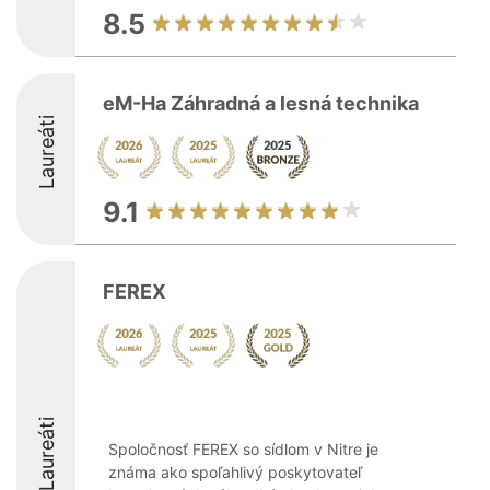
8.5
eM-Ha Záhradná a lesná technika
Laureáti
9.1
FEREX
Laureáti
Spoločnosť FEREX so sídlom v Nitre je
známa ako spoľahlivý poskytovateľ