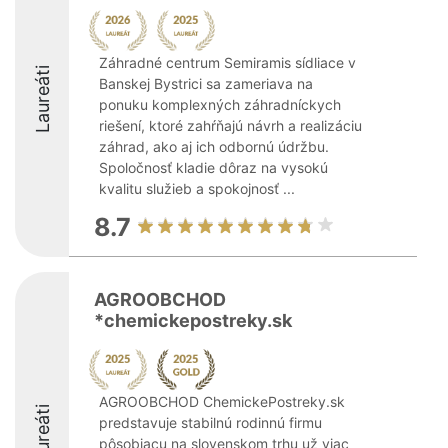
Záhradné centrum Semiramis sídliace v
Laureáti
Banskej Bystrici sa zameriava na
ponuku komplexných záhradníckych
riešení, ktoré zahŕňajú návrh a realizáciu
záhrad, ako aj ich odbornú údržbu.
Spoločnosť kladie dôraz na vysokú
kvalitu služieb a spokojnosť ...
8.7
AGROOBCHOD
*chemickepostreky.sk
AGROOBCHOD ChemickePostreky.sk
Laureáti
predstavuje stabilnú rodinnú firmu
pôsobiacu na slovenskom trhu už viac