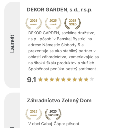
DEKOR GARDEN, s.d., r.s.p.
DEKOR GARDEN, sociálne družstvo,
Laureáti
r.s.p., pôsobí v Banskej Bystrici na
adrese Námestie Slobody 5 a
prezentuje sa ako stabilný partner v
oblasti záhradníctva, zameriavajúc sa
na širokú škálu produktov a služieb.
Spoločnosť ponúka pestrý sortiment ...
9.1
Záhradníctvo Zelený Dom
V obci Cabaj-Čápor pôsobí