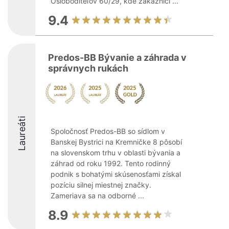
Osloboditeľov 60/29, kde zákazníci ...
9.4
Predos-BB Bývanie a záhrada v
správnych rukách
Laureáti
Spoločnosť Predos-BB so sídlom v
Banskej Bystrici na Kremničke 8 pôsobí
na slovenskom trhu v oblasti bývania a
záhrad od roku 1992. Tento rodinný
podnik s bohatými skúsenosťami získal
pozíciu silnej miestnej značky.
Zameriava sa na odborné ...
8.9