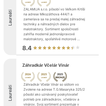
ZALAMIJA s.r.o. pôsobí vo Veľkom Krtíši
Laureáti
na adrese Mikszáthova 444/1 a
zameriava sa na predaj malej záhradnej
techniky a náhradných dielov pre
malotraktory. Sortiment spoločnosti
zahŕňa moderné jednonápravové
malotraktory, spoľahlivé motorové ...
8.4
Záhradkár Včelár Vinár
Záhradkár Včelár Vinár so sídlom vo
Laureáti
Zvolene na adrese T.G.Masaryka 325/2
pôsobí ako uznávaný poskytovateľ
potrieb pre záhradkárov, včelárov a
vinárov. Svoj sortiment prezentuje v