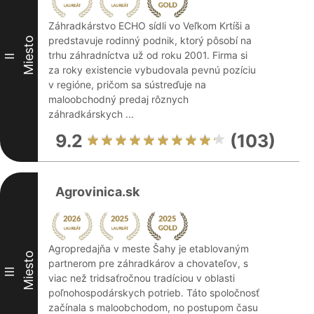
Záhradkárstvo ECHO sídli vo Veľkom Krtíši a
predstavuje rodinný podnik, ktorý pôsobí na
Miesto
trhu záhradníctva už od roku 2001. Firma si
II
za roky existencie vybudovala pevnú pozíciu
v regióne, pričom sa sústreďuje na
maloobchodný predaj rôznych
záhradkárskych ...
9.2
(103)
Agrovinica.sk
Agropredajňa v meste Šahy je etablovaným
Miesto
partnerom pre záhradkárov a chovateľov, s
III
viac než tridsaťročnou tradíciou v oblasti
poľnohospodárskych potrieb. Táto spoločnosť
začínala s maloobchodom, no postupom času