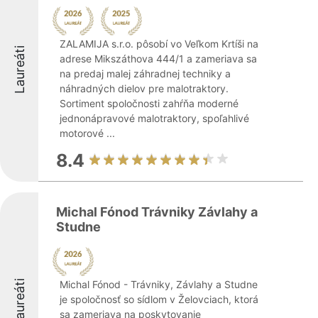
ZALAMIJA s.r.o. pôsobí vo Veľkom Krtíši na
Laureáti
adrese Mikszáthova 444/1 a zameriava sa
na predaj malej záhradnej techniky a
náhradných dielov pre malotraktory.
Sortiment spoločnosti zahŕňa moderné
jednonápravové malotraktory, spoľahlivé
motorové ...
8.4
Michal Fónod Trávniky Závlahy a
Studne
Laureáti
Michal Fónod - Trávniky, Závlahy a Studne
je spoločnosť so sídlom v Želovciach, ktorá
sa zameriava na poskytovanie