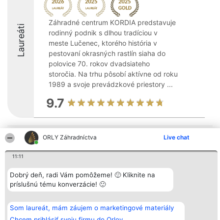
Záhradné centrum KORDIA predstavuje
Laureáti
rodinný podnik s dlhou tradíciou v
meste Lučenec, ktorého história v
pestovaní okrasných rastlín siaha do
polovice 70. rokov dvadsiateho
storočia. Na trhu pôsobí aktívne od roku
1989 a svoje prevádzkové priestory ...
9.7
Organizátor hodnotenia
ORLY Záhradníctva
Hodnotenie
Kontakt
Live chat
Bright Side Solutions sp. z o.
Laureáti
Kontakt
o. sp. k.
Lista
11:11
ul. Ruska 22
wszystkich
Wrocław 50-079
Laureatów
KRS 0000749100 | Regon
Dobrý deň, radi Vám pomôžeme! 🙂 Kliknite na
Podmienky
381313360 | NIP 8943132676
Obchodné
príslušnú tému konverzácie! 🙂
+48 508 492 400
podmienky
Zásady
ochrany
Som laureát, mám záujem o marketingové materiály
osobných
údajov
Chcem prihlásiť svoju firmu do Orlov