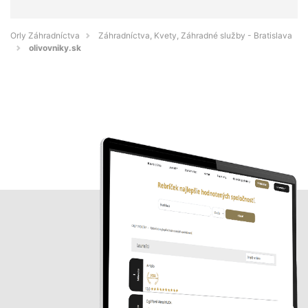
Orly Záhradníctva
Záhradníctva, Kvety, Záhradné služby - Bratislava
olivovniky.sk