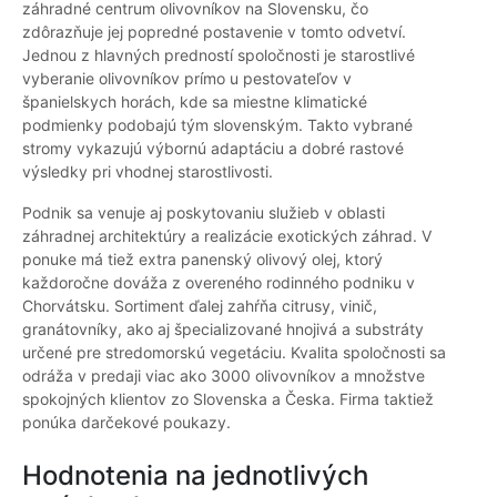
záhradné centrum olivovníkov na Slovensku, čo
zdôrazňuje jej popredné postavenie v tomto odvetví.
Jednou z hlavných predností spoločnosti je starostlivé
vyberanie olivovníkov prímo u pestovateľov v
španielskych horách, kde sa miestne klimatické
podmienky podobajú tým slovenským. Takto vybrané
stromy vykazujú výbornú adaptáciu a dobré rastové
výsledky pri vhodnej starostlivosti.
Podnik sa venuje aj poskytovaniu služieb v oblasti
záhradnej architektúry a realizácie exotických záhrad. V
ponuke má tiež extra panenský olivový olej, ktorý
každoročne dováža z overeného rodinného podniku v
Chorvátsku. Sortiment ďalej zahŕňa citrusy, vinič,
granátovníky, ako aj špecializované hnojivá a substráty
určené pre stredomorskú vegetáciu. Kvalita spoločnosti sa
odráža v predaji viac ako 3000 olivovníkov a množstve
spokojných klientov zo Slovenska a Česka. Firma taktiež
ponúka darčekové poukazy.
Hodnotenia na jednotlivých