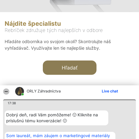
Nájdite špecialistu
Rebríček združuje tých najlepších v odbore
Hľadáte odborníka vo svojom okolí? Skontrolujte náš
vyhľadávač. Využívajte len tie najlepšie služby.
Hľadať
ORLY Záhradníctva
Live chat
17:38
Organizátor hodnotenia
Hodnotenie
Kontakt
Dobrý deň, radi Vám pomôžeme! 🙂 Kliknite na
Bright Side Solutions sp. z o.
Laureáti
Kontakt
príslušnú tému konverzácie! 🙂
o. sp. k.
Lista
ul. Ruska 22
wszystkich
Wrocław 50-079
Laureatów
Som laureát, mám záujem o marketingové materiály
KRS 0000749100 | Regon
Podmienky