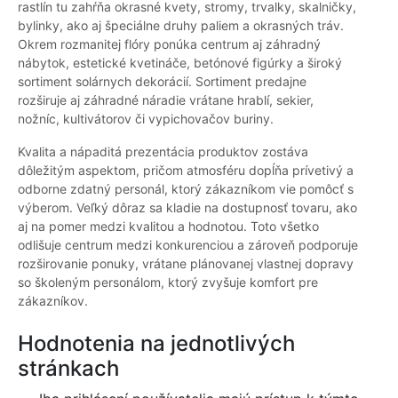
rastlín tu zahŕňa okrasné kvety, stromy, trvalky, skalničky,
bylinky, ako aj špeciálne druhy paliem a okrasných tráv.
Okrem rozmanitej flóry ponúka centrum aj záhradný
nábytok, estetické kvetináče, betónové figúrky a široký
sortiment solárnych dekorácií. Sortiment predajne
rozširuje aj záhradné náradie vrátane hrablí, sekier,
nožníc, kultivátorov či vypichovačov buriny.
Kvalita a nápaditá prezentácia produktov zostáva
dôležitým aspektom, pričom atmosféru dopĺňa prívetivý a
odborne zdatný personál, ktorý zákazníkom vie pomôcť s
výberom. Veľký dôraz sa kladie na dostupnosť tovaru, ako
aj na pomer medzi kvalitou a hodnotou. Toto všetko
odlišuje centrum medzi konkurenciou a zároveň podporuje
rozširovanie ponuky, vrátane plánovanej vlastnej dopravy
so školeným personálom, ktorý zvyšuje komfort pre
zákazníkov.
Hodnotenia na jednotlivých
stránkach