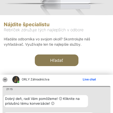
Nájdite špecialistu
Rebríček združuje tých najlepších v odbore
Hľadáte odborníka vo svojom okolí? Skontrolujte náš
vyhľadávač. Využívajte len tie najlepšie služby.
Hľadať
ORLY Záhradníctva
Live chat
21:15
Organizátor hodnotenia
Hodnotenie
Kontakt
Dobrý deň, radi Vám pomôžeme! 🙂 Kliknite na
Bright Side Solutions sp. z o.
Laureáti
Kontakt
príslušnú tému konverzácie! 🙂
o. sp. k.
Lista
ul. Ruska 22
wszystkich
Wrocław 50-079
Laureatów