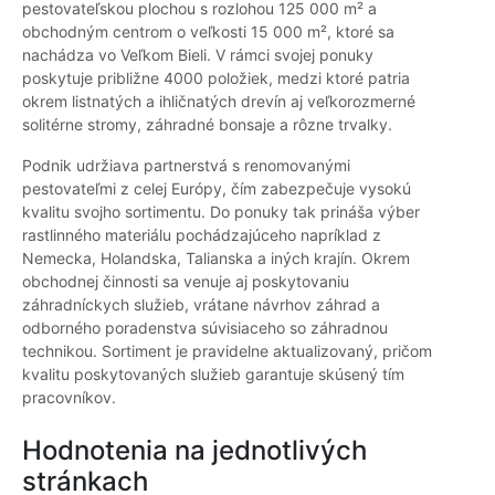
pestovateľskou plochou s rozlohou 125 000 m² a
obchodným centrom o veľkosti 15 000 m², ktoré sa
nachádza vo Veľkom Bieli. V rámci svojej ponuky
poskytuje približne 4000 položiek, medzi ktoré patria
okrem listnatých a ihličnatých drevín aj veľkorozmerné
solitérne stromy, záhradné bonsaje a rôzne trvalky.
Podnik udržiava partnerstvá s renomovanými
pestovateľmi z celej Európy, čím zabezpečuje vysokú
kvalitu svojho sortimentu. Do ponuky tak prináša výber
rastlinného materiálu pochádzajúceho napríklad z
Nemecka, Holandska, Talianska a iných krajín. Okrem
obchodnej činnosti sa venuje aj poskytovaniu
záhradníckych služieb, vrátane návrhov záhrad a
odborného poradenstva súvisiaceho so záhradnou
technikou. Sortiment je pravidelne aktualizovaný, pričom
kvalitu poskytovaných služieb garantuje skúsený tím
pracovníkov.
Hodnotenia na jednotlivých
stránkach