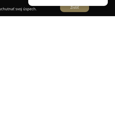
Zistiť
vychutnať svoj úspech.
í v Palárikove od roku 2016 a patrí medzi
 regióne. Tento podnik si získal reputáciu najmä
u a rozmanitej ponuke rastlín. V ponuke
jú rôzne druhy okrasných drevín, čerstvé bylinky
ý produkt je vyberaný s dôrazom na estetickú
ovú kvalitu, vďaka čomu sú vhodné pre interiérové
timent, ale aj profesionálny zákaznícky servis a
cov spoločnosti. Odborníci pracujúci v
radenstvo pri výbere, výsadbe i následnej