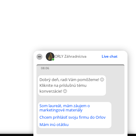
ORLY Záhradníctva
Live chat
08:06
Dobrý deň, radi Vám pomôžeme! 🙂
Kliknite na príslušnú tému
konverzácie! 🙂
Som laureát, mám záujem o
marketingové materiály
Chcem prihlásiť svoju firmu do Orlov
Mám inú otátku