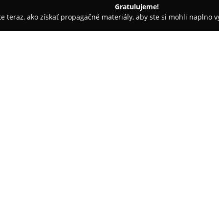
Gratulujeme!
ite teraz, ako získať propagačné materiály, aby ste si mohli naplno 
é služby - Nové Zámky
Záhradné centrum - Alberi
O spoločnosti:
Záhradné centrum Alberi
pôsob
významných predajcov rastlín v
vďaka kvalite svojho sortiment
záhradného centra sa nachádza
i pestré spektrum kvetov. Každ
hodnotu, dlhú životnosť a celk
aj exteriérové použitie.
Zákazníci si cenenia nielen sor
individuálny prístup zamestnan
záhradnom centre poskytujú po