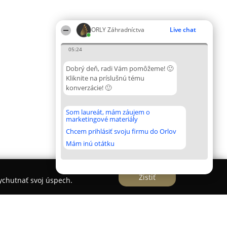
ORLY Záhradníctva
Live chat
05:24
Dobrý deň, radi Vám pomôžeme! 🙂
Kliknite na príslušnú tému
konverzácie! 🙂
Som laureát, mám záujem o
marketingové materiály
Chcem prihlásiť svoju firmu do Orlov
Mám inú otátku
Zistiť
vychutnať svoj úspech.