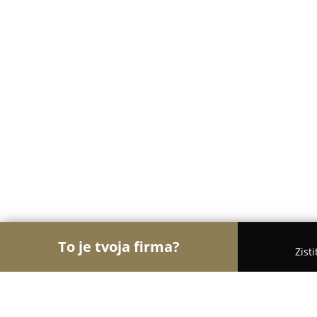
To je tvoja firma?
Zist
Orly Záhradníctva
Záhradníctva, Kvety, Záhradné