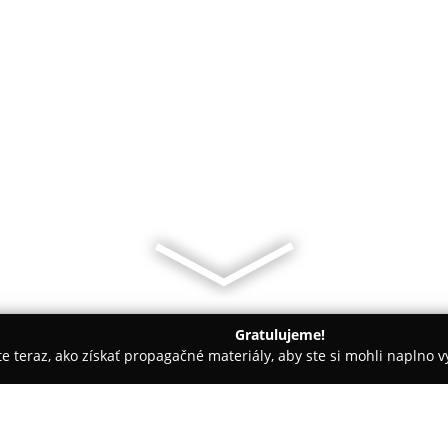
Gratulujeme!
ite teraz, ako získať propagačné materiály, aby ste si mohli naplno 
 služby - Bratislava
Svokrine jazyky