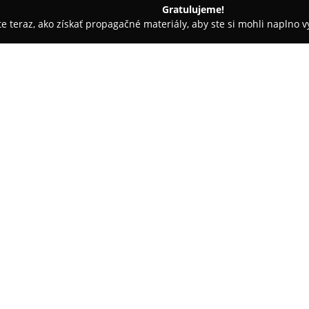
Gratulujeme!
ite teraz, ako získať propagačné materiály, aby ste si mohli naplno 
 služby - Prešov
Taiš Rudolf - Husqvarna
O spoločnosti:
Taiš Rudolf - Husqvarna
pôsobí
partner značky Husqvarna, pri
Spoločnosť ponúka pestrý výber
kosačiek, robotických kosačiek
zahŕňajú aj odborné konzultáci
čím spoločnosť zdôrazňuje prís
Okrem samotného predaja posky
dlhej životnosti a spoľahlivos
náhradné diely a ochranné pr
možnosť zapožičania náhradného