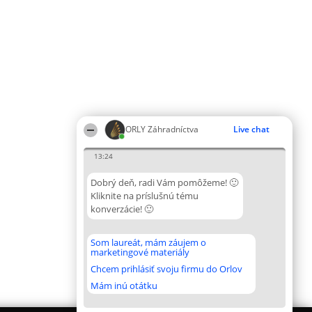
ORLY Záhradníctva
Live chat
13:24
Dobrý deň, radi Vám pomôžeme! 🙂
Kliknite na príslušnú tému
konverzácie! 🙂
Som laureát, mám záujem o
marketingové materiály
Chcem prihlásiť svoju firmu do Orlov
Mám inú otátku