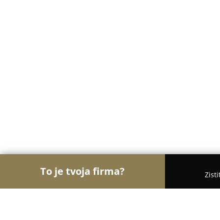
To je tvoja firma?
Zist
Orly Záhradníctva
Záhradníctva, Kvety, Záhradn