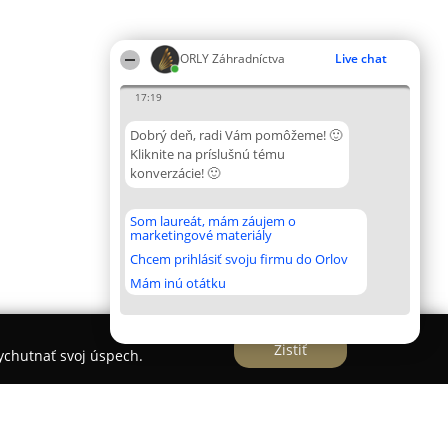
ORLY Záhradníctva
Live chat
17:19
Dobrý deň, radi Vám pomôžeme! 🙂
Kliknite na príslušnú tému
konverzácie! 🙂
Som laureát, mám záujem o
marketingové materiály
Chcem prihlásiť svoju firmu do Orlov
Mám inú otátku
Zistiť
vychutnať svoj úspech.