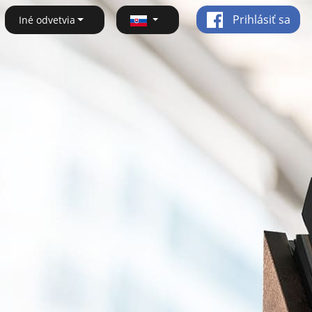
Prihlásiť sa
Iné odvetvia