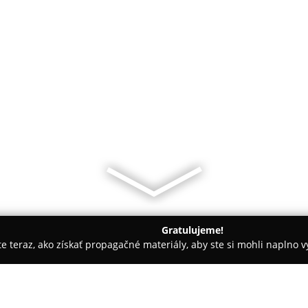
Gratulujeme!
ite teraz, ako získať propagačné materiály, aby ste si mohli naplno 
é služby - Šenkvice
Čerešnárske záhradníctvo