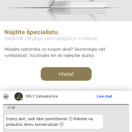
Nájdite špecialistu
Rebríček združuje tých najlepších v odbore
Hľadáte odborníka vo svojom okolí? Skontrolujte náš
vyhľadávač. Využívajte len tie najlepšie služby.
Hľadať
ORLY Záhradníctva
Live chat
17:28
Organizátor hodnotenia
Hodnotenie
Kontakt
Dobrý deň, radi Vám pomôžeme! 🙂 Kliknite na
Bright Side Solutions sp. z o.
Laureáti
Kontakt
príslušnú tému konverzácie! 🙂
o. sp. k.
Lista
ul. Ruska 22
wszystkich