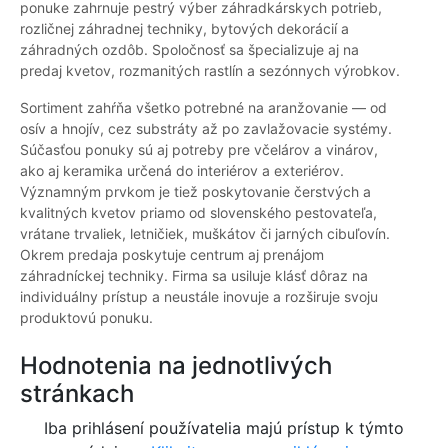
ponuke zahrnuje pestrý výber záhradkárskych potrieb,
rozličnej záhradnej techniky, bytových dekorácií a
záhradných ozdôb. Spoločnosť sa špecializuje aj na
predaj kvetov, rozmanitých rastlín a sezónnych výrobkov.
Sortiment zahŕňa všetko potrebné na aranžovanie — od
osív a hnojív, cez substráty až po zavlažovacie systémy.
Súčasťou ponuky sú aj potreby pre včelárov a vinárov,
ako aj keramika určená do interiérov a exteriérov.
Významným prvkom je tiež poskytovanie čerstvých a
kvalitných kvetov priamo od slovenského pestovateľa,
vrátane trvaliek, letničiek, muškátov či jarných cibuľovín.
Okrem predaja poskytuje centrum aj prenájom
záhradníckej techniky. Firma sa usiluje klásť dôraz na
individuálny prístup a neustále inovuje a rozširuje svoju
produktovú ponuku.
Hodnotenia na jednotlivých
stránkach
Iba prihlásení používatelia majú prístup k týmto