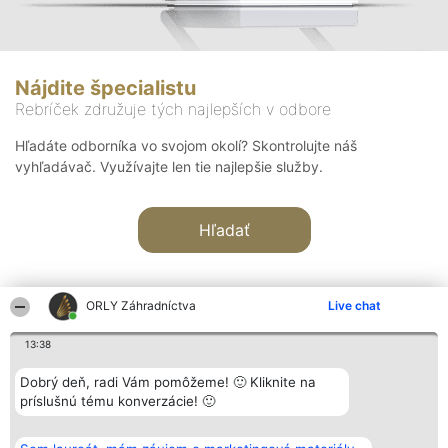
Nájdite špecialistu
Rebríček združuje tých najlepších v odbore
Hľadáte odborníka vo svojom okolí? Skontrolujte náš
vyhľadávač. Využívajte len tie najlepšie služby.
Hľadať
ORLY Záhradníctva
Live chat
13:38
Organizátor hodnotenia
Hodnotenie
Kontakt
Dobrý deň, radi Vám pomôžeme! 🙂 Kliknite na
Bright Side Solutions sp. z o.
Laureáti
Kontakt
príslušnú tému konverzácie! 🙂
o. sp. k.
Lista
ul. Ruska 22
wszystkich
Wrocław 50-079
Laureatów