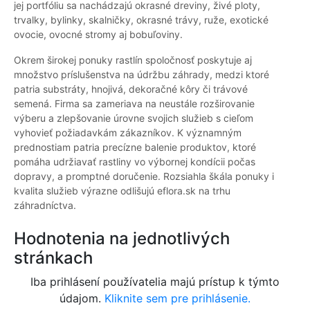
jej portfóliu sa nachádzajú okrasné dreviny, živé ploty,
trvalky, bylinky, skalničky, okrasné trávy, ruže, exotické
ovocie, ovocné stromy aj bobuľoviny.
Okrem širokej ponuky rastlín spoločnosť poskytuje aj
množstvo príslušenstva na údržbu záhrady, medzi ktoré
patria substráty, hnojivá, dekoračné kôry či trávové
semená. Firma sa zameriava na neustále rozširovanie
výberu a zlepšovanie úrovne svojich služieb s cieľom
vyhovieť požiadavkám zákazníkov. K významným
prednostiam patria precízne balenie produktov, ktoré
pomáha udržiavať rastliny vo výbornej kondícii počas
dopravy, a promptné doručenie. Rozsiahla škála ponuky i
kvalita služieb výrazne odlišujú eflora.sk na trhu
záhradníctva.
Hodnotenia na jednotlivých
stránkach
Iba prihlásení používatelia majú prístup k týmto
údajom.
Kliknite sem pre prihlásenie.