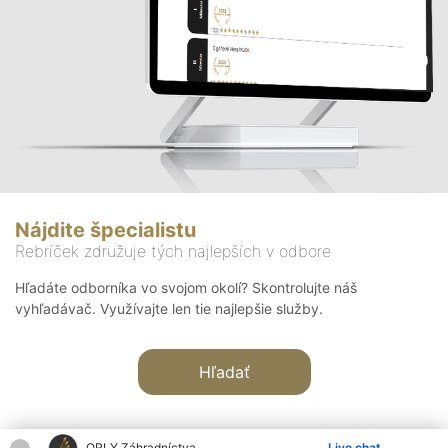
Nájdite špecialistu
Rebríček združuje tých najlepších v odbore
Hľadáte odborníka vo svojom okolí? Skontrolujte náš
vyhľadávač. Využívajte len tie najlepšie služby.
Hľadať
ORLY Záhradníctva
Live chat