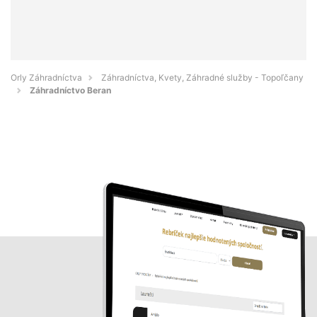
Orly Záhradníctva
Záhradníctva, Kvety, Záhradné služby - Topoľčany
Záhradníctvo Beran