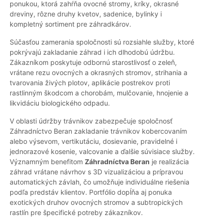
ponukou, ktorá zahŕňa ovocné stromy, kríky, okrasné
dreviny, rôzne druhy kvetov, sadenice, bylinky i
kompletný sortiment pre záhradkárov.
Súčasťou zamerania spoločnosti sú rozsiahle služby, ktoré
pokrývajú zakladanie záhrad i ich dlhodobú údržbu.
Zákazníkom poskytuje odbornú starostlivosť o zeleň,
vrátane rezu ovocných a okrasných stromov, strihania a
tvarovania živých plotov, aplikácie postrekov proti
rastlinným škodcom a chorobám, mulčovanie, hnojenie a
likvidáciu biologického odpadu.
V oblasti údržby trávnikov zabezpečuje spoločnosť
Záhradníctvo Beran zakladanie trávnikov kobercovaním
alebo výsevom, vertikutáciu, dosievanie, pravidelné i
jednorazové kosenie, valcovanie a ďalšie súvisiace služby.
Významným benefitom
Záhradníctva Beran
je realizácia
záhrad vrátane návrhov s 3D vizualizáciou a prípravou
automatických závlah, čo umožňuje individuálne riešenia
podľa predstáv klientov. Portfólio dopĺňa aj ponuka
exotických druhov ovocných stromov a subtropických
rastlín pre špecifické potreby zákazníkov.