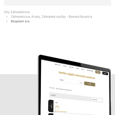
Orly Záhradníctva
Záhradníctva, Kvety, Záhradné služby - Banská Bystrica
Ekoplant sro