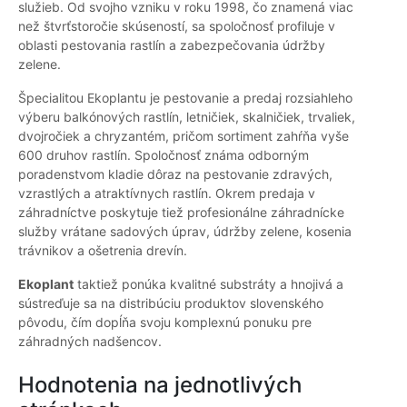
služieb. Od svojho vzniku v roku 1998, čo znamená viac
než štvrťstoročie skúseností, sa spoločnosť profiluje v
oblasti pestovania rastlín a zabezpečovania údržby
zelene.
Špecialitou Ekoplantu je pestovanie a predaj rozsiahleho
výberu balkónových rastlín, letničiek, skalničiek, trvaliek,
dvojročiek a chryzantém, pričom sortiment zahŕňa vyše
600 druhov rastlín. Spoločnosť známa odborným
poradenstvom kladie dôraz na pestovanie zdravých,
vzrastlých a atraktívnych rastlín. Okrem predaja v
záhradníctve poskytuje tiež profesionálne záhradnícke
služby vrátane sadových úprav, údržby zelene, kosenia
trávnikov a ošetrenia drevín.
Ekoplant
taktiež ponúka kvalitné substráty a hnojivá a
sústreďuje sa na distribúciu produktov slovenského
pôvodu, čím dopĺňa svoju komplexnú ponuku pre
záhradných nadšencov.
Hodnotenia na jednotlivých