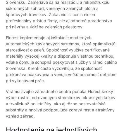
Slovensku. Zameriava sa na realizáciu a rekonštrukciu
súkromných záhrad, verejných zelených plôch a
športových trávnikov. Zákazníci si cenia nielen
profesionálny prístup firmy, ale aj odborné poradenstvo
pri návrhu a údržbe zelených priestorov.
Florest implementuje aj inštalácie moderných
automatických závlahových systémov, ktoré optimalizujú
starostlivosť o zeleň. Spoločnosť využíva certifikované
materiály vysokej kvality a disponuje vlastnou technikou,
vďaka čomu je schopná poskytovať služby v rámci celého
Slovenska. Klienti často vyzdvihujú, že spoločnosť
prekonáva očakávania a venuje veľkú pozornosť detailom
pri vykonávaní prác.
V rámci svojho záhradného centra ponúka Florest široký
výber rastlín, od ovocných stromčekov, okrasných kríkov
a trvaliek až po letničky, ako aj rôzne pestovateľské
substráty a hnojivá podporujúce zdravý rast a atraktívny
vzhľad záhrad.
Hodnotenia na jednotlivých