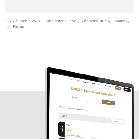
Orly Záhradníctva
Záhradníctva, Kvety, Záhradné služby - Malacky
Florest