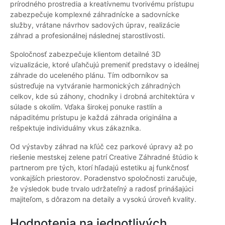
prírodného prostredia a kreatívnemu tvorivému prístupu
zabezpečuje komplexné záhradnícke a sadovnícke
služby, vrátane návrhov sadových úprav, realizácie
záhrad a profesionálnej následnej starostlivosti.
Spoločnosť zabezpečuje klientom detailné 3D
vizualizácie, ktoré uľahčujú premeniť predstavy o ideálnej
záhrade do uceleného plánu. Tím odborníkov sa
sústreďuje na vytváranie harmonických záhradných
celkov, kde sú záhony, chodníky i drobná architektúra v
súlade s okolím. Vďaka širokej ponuke rastlín a
nápaditému prístupu je každá záhrada originálna a
rešpektuje individuálny vkus zákazníka.
Od výstavby záhrad na kľúč cez parkové úpravy až po
riešenie mestskej zelene patrí Creative Záhradné štúdio k
partnerom pre tých, ktorí hľadajú estetiku aj funkčnosť
vonkajších priestorov. Poradenstvo spoločnosti zaručuje,
že výsledok bude trvalo udržateľný a radosť prinášajúci
majiteľom, s dôrazom na detaily a vysokú úroveň kvality.
Hodnotenia na jednotlivých