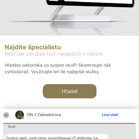
Nájdite špecialistu
Rebríček združuje tých najlepších v odbore
Hľadáte odborníka vo svojom okolí? Skontrolujte náš
vyhľadávač. Využívajte len tie najlepšie služby.
Hľadať
ORLY Záhradníctva
Live chat
10:41
Organizátor hodnotenia
Hodnotenie
Kontakt
Dobrý deň, radi Vám pomôžeme! 🙂 Kliknite na