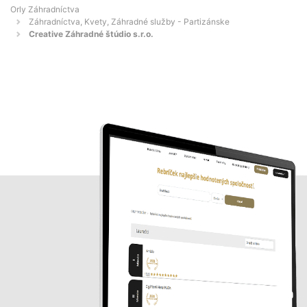
Orly Záhradníctva
Záhradníctva, Kvety, Záhradné služby - Partizánske
Creative Záhradné štúdio s.r.o.