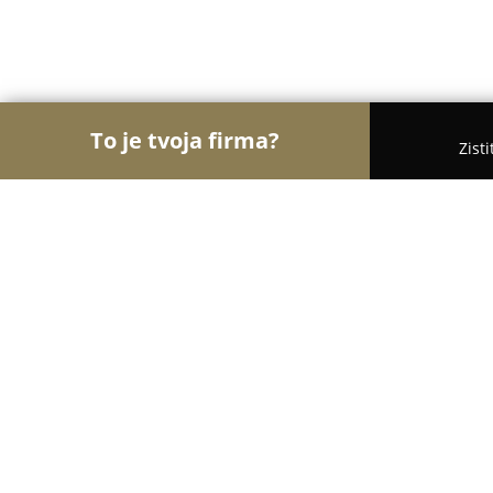
To je tvoja firma?
Zist
Orly Záhradníctva
Záhradníctva, Kvety, Záhradné
Gardenka Bratislava
10
(66)