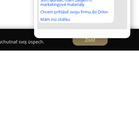
Som laureát, mám záujem o
marketingové materiály
Chcem prihlásiť svoju firmu do Orlov
Mám inú otátku
Zistiť
vychutnať svoj úspech.
blasti profesionálnej realizácie a komplexnej
vy a jej blízkeho okolia. S prioritou na
laxačné priestory, kde sa klienti cítia komfortne,
portfólio služieb.
ov s dlhoročnou skúsenosťou zabezpečuje všetky