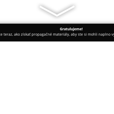
Gratulujeme!
ite teraz, ako získať propagačné materiály, aby ste si mohli naplno 
 služby - Bratislava
Gardenka Bratislava
O spoločnosti:
Gardenka Bratislava
pôsobí v o
údržby záhrad na území Bratisla
premenenie záhrad na tiché a re
poskytuje spoločnosť rozmanité 
Tím kvalifikovaných pracovník