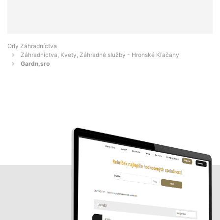
Orly Záhradníctva
Záhradníctva, Kvety, Záhradné služby - Hronské Kľačany
Gardn,sro