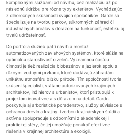
komplexnými službami od návrhu, cez realizáciu až po
následnú údržbu pre rôzne typy exteriérov. Vychádzajúc
z dlhoročných skúseností svojich spoločníkov, Gardn sa
špecializuje na tvorbu parkov, súkromných záhrad či
industriálnych areálov s dôrazom na funkčnosť, estetiku aj
trvalú udržateľnosť.
Do portfólia služieb patrí návrh a montáž
automatizovaných závlahových systémov, ktoré slúžia na
optimálnu starostlivosť o zeleň. Významnou časťou
činnosti je tiež realizácia biobazénov a jazierok spolu s
rôznymi vodnými prvkami, ktoré dodávajú záhradám
unikátnu atmosféru blízku prírode. Tím spoločnosti tvoria
skúsení špecialisti, vrátane autorizovaných krajinných
architektov, inžinierov a urbanistov, ktorí pristupujú k
projektom inovatívne a s dôrazom na detail. Gardn
poskytuje aj arboristické poradenstvo, služby súvisiace s
ochranou drevín a krajiny, tvorbou krajinárskych štúdií a
aktívne spolupracuje s odborníkmi z akademickej i
praktickej sféry, čo jej umožňuje ponúkať efektívne
riešenia v krajinnej architektúre a ekológii.