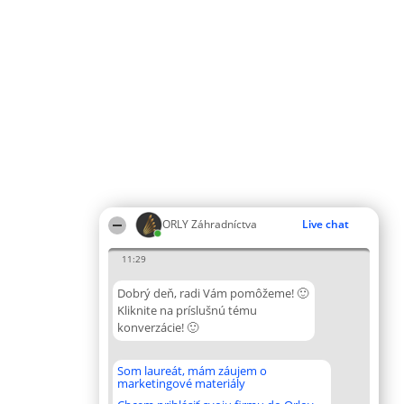
ORLY Záhradníctva
Live chat
11:29
Dobrý deň, radi Vám pomôžeme! 🙂
Kliknite na príslušnú tému
konverzácie! 🙂
Som laureát, mám záujem o
marketingové materiály