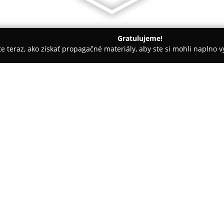
Gratulujeme!
ite teraz, ako získať propagačné materiály, aby ste si mohli naplno 
 služby - Zvolen
Husqvarna Zvolen, Ema Godorová Hsq - Tea
Hsq - Team
O spoločnosti:
V meste Zvolen pôsobí autorizo
techniky, spoločnosť
Husqvarn
Predajňa pod vedením Emy God
značky Husqvarna, ktorá je zná
jednoduchosťou obsluhy. Sortim
Automower®, záhradné traktory, 
na živý plot a ďalšie stroje na