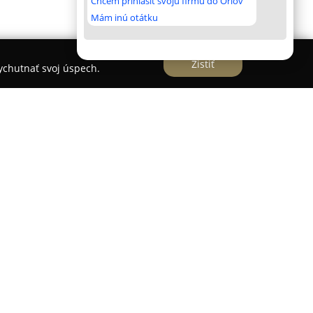
Chcem prihlásiť svoju firmu do Orlov
Mám inú otátku
Zistiť
vychutnať svoj úspech.
m
vaný predajca a servis záhradnej a lesnej
a Zvolen
, ktorá sídli na Neresníckej ceste 12.
orovej ponúka široký výber produktov švédskej
ma svojou spoľahlivosťou, výkonnosťou a
ent zahŕňa reťazové píly, robotické kosačky
ridery, krovinorezy, fúkače, plotostrihy, nožnice
 akumulátorové napájanie.