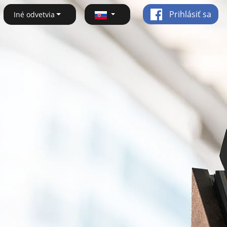
Prihlásiť sa
Iné odvetvia