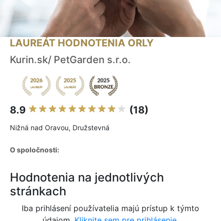
LAUREÁT HODNOTENIA ORLY
Kurin.sk/ PetGarden s.r.o.
8.9
(18)
Nižná nad Oravou, Družstevná
O spoločnosti:
Hodnotenia na jednotlivých
stránkach
Iba prihlásení používatelia majú prístup k týmto
údajom.
Kliknite sem pre prihlásenie.