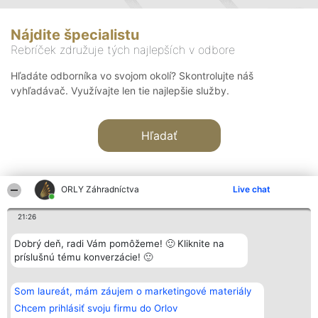
Nájdite špecialistu
Rebríček združuje tých najlepších v odbore
Hľadáte odborníka vo svojom okolí? Skontrolujte náš
vyhľadávač. Využívajte len tie najlepšie služby.
Hľadať
ORLY Záhradníctva
Live chat
21:26
Organizátor hodnotenia
Hodnotenie
Kontakt
Dobrý deň, radi Vám pomôžeme! 🙂 Kliknite na
Bright Side Solutions sp. z o.
Laureáti
Kontakt
príslušnú tému konverzácie! 🙂
o. sp. k.
Lista
ul. Ruska 22
wszystkich
Wrocław 50-079
Laureatów
Som laureát, mám záujem o marketingové materiály
KRS 0000749100 | Regon
Podmienky
381313360 | NIP 8943132676
Obchodné
Chcem prihlásiť svoju firmu do Orlov
+48 508 492 400
podmienky