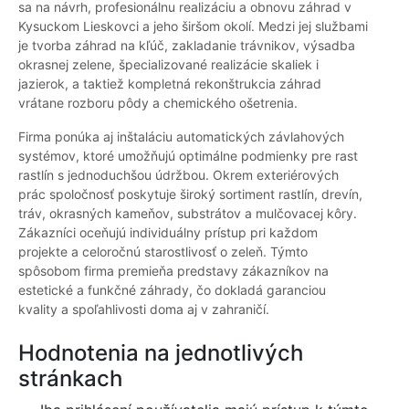
sa na návrh, profesionálnu realizáciu a obnovu záhrad v
Kysuckom Lieskovci a jeho širšom okolí. Medzi jej službami
je tvorba záhrad na kľúč, zakladanie trávnikov, výsadba
okrasnej zelene, špecializované realizácie skaliek i
jazierok, a taktiež kompletná rekonštrukcia záhrad
vrátane rozboru pôdy a chemického ošetrenia.
Firma ponúka aj inštaláciu automatických závlahových
systémov, ktoré umožňujú optimálne podmienky pre rast
rastlín s jednoduchšou údržbou. Okrem exteriérových
prác spoločnosť poskytuje široký sortiment rastlín, drevín,
tráv, okrasných kameňov, substrátov a mulčovacej kôry.
Zákazníci oceňujú individuálny prístup pri každom
projekte a celoročnú starostlivosť o zeleň. Týmto
spôsobom firma premieňa predstavy zákazníkov na
estetické a funkčné záhrady, čo dokladá garanciou
kvality a spoľahlivosti doma aj v zahraničí.
Hodnotenia na jednotlivých
stránkach