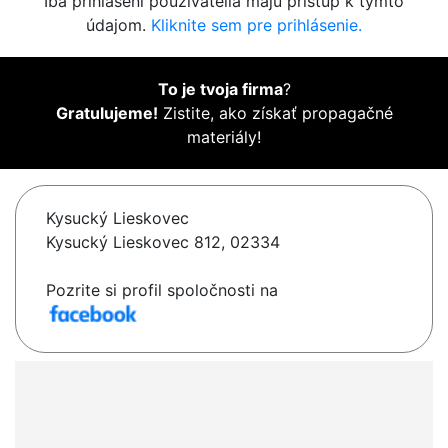
Iba prihlásení používatelia majú prístup k týmto
údajom.
Kliknite sem pre prihlásenie.
To je tvoja firma
?
Gratulujeme!
Zistite, ako získať propagačné
materiály!
Kysucký Lieskovec
Kysucký Lieskovec 812, 02334
Pozrite si profil spoločnosti na