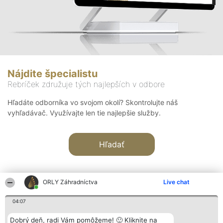
Nájdite špecialistu
Rebríček združuje tých najlepších v odbore
Hľadáte odborníka vo svojom okolí? Skontrolujte náš
vyhľadávač. Využívajte len tie najlepšie služby.
Hľadať
ORLY Záhradníctva
Live chat
04:07
Organizátor hodnotenia
Hodnotenie
Kontakt
Dobrý deň, radi Vám pomôžeme! 🙂 Kliknite na