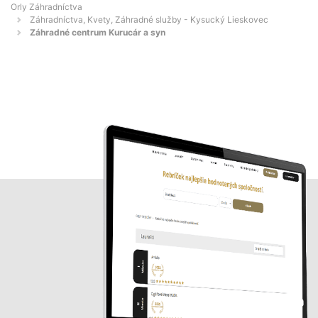
Orly Záhradníctva
Záhradníctva, Kvety, Záhradné služby - Kysucký Lieskovec
Záhradné centrum Kurucár a syn