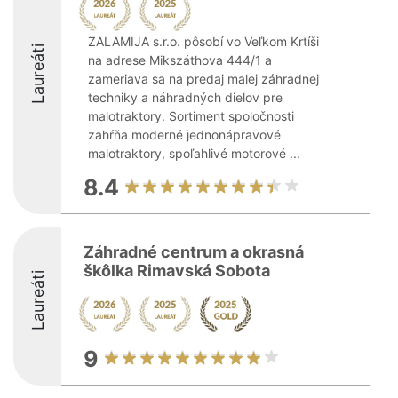
ZALAMIJA s.r.o. pôsobí vo Veľkom Krtíši
Laureáti
na adrese Mikszáthova 444/1 a
zameriava sa na predaj malej záhradnej
techniky a náhradných dielov pre
malotraktory. Sortiment spoločnosti
zahŕňa moderné jednonápravové
malotraktory, spoľahlivé motorové ...
8.4
Záhradné centrum a okrasná
škôlka Rimavská Sobota
Laureáti
9