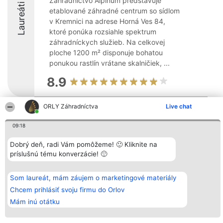
Záhradníctvo Alpinum predstavuje
Laureáti
etablované záhradné centrum so sídlom
v Kremnici na adrese Horná Ves 84,
ktoré ponúka rozsiahle spektrum
záhradníckych služieb. Na celkovej
ploche 1200 m² disponuje bohatou
ponukou rastlín vrátane skalničiek, ...
8.9
ORLY Záhradníctva
Live chat
Organizátor hodnotenia
Hodnotenie
Kontakt
Bright Side Solutions sp. z o.
Laureáti
Kontakt
09:18
o. sp. k.
Lista
ul. Ruska 22
wszystkich
Dobrý deň, radi Vám pomôžeme! 🙂 Kliknite na
Wrocław 50-079
Laureatów
príslušnú tému konverzácie! 🙂
KRS 0000749100 | Regon
Podmienky
381313360 | NIP 8943132676
Obchodné
+48 508 492 400
podmienky
Zásady
Som laureát, mám záujem o marketingové materiály
ochrany
Chcem prihlásiť svoju firmu do Orlov
osobných
údajov
Mám inú otátku