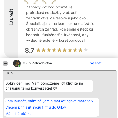
Záhrady východ poskytuje
Laureáti
profesionálne služby v oblasti
záhradníctva v Prešove a jeho okolí.
Špecializuje sa na komplexnú realizáciu
okrasných záhrad, kde spája estetickú
hodnotu, funkčnosť a trvácnosť, aby
výsledné exteriéry korešpondovali ...
8.7
ORLY Záhradníctva
Live chat
Organizátor hodnotenia
Hodnotenie
Kontakt
Bright Side Solutions sp. z o.
Laureáti
Kontakt
17:24
o. sp. k.
Lista
ul. Ruska 22
wszystkich
Dobrý deň, radi Vám pomôžeme! 🙂 Kliknite na
Wrocław 50-079
Laureatów
príslušnú tému konverzácie! 🙂
KRS 0000749100 | Regon
Podmienky
381313360 | NIP 8943132676
Obchodné
+48 508 492 400
podmienky
Zásady
Som laureát, mám záujem o marketingové materiály
ochrany
Chcem prihlásiť svoju firmu do Orlov
osobných
údajov
Mám inú otátku