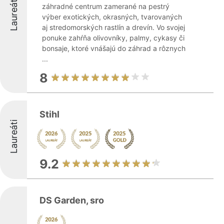
Laureáti
záhradné centrum zamerané na pestrý
výber exotických, okrasných, tvarovaných
aj stredomorských rastlín a drevín. Vo svojej
ponuke zahŕňa olivovníky, palmy, cykasy či
bonsaje, ktoré vnášajú do záhrad a rôznych
...
8
Stihl
Laureáti
9.2
DS Garden, sro