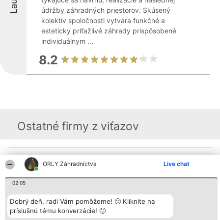
údržby záhradných priestorov. Skúsený
kolektív spoločnosti vytvára funkčné a
esteticky príťažlivé záhrady prispôsobené
individuálnym ...
8.2
Ostatné firmy z viťazov
Organizátor hodnotenia
Hodnotenie
Kontakt
ORLY Záhradníctva
Live chat
Bright Side Solutions sp. z o.
Laureáti
Kontakt
o. sp. k.
Lista
ul. Ruska 22
wszystkich
02:05
Wrocław 50-079
Laureatów
KRS 0000749100 | Regon
Podmienky
Dobrý deň, radi Vám pomôžeme! 🙂 Kliknite na
381313360 | NIP 8943132676
Obchodné
príslušnú tému konverzácie! 🙂
+48 508 492 400
podmienky
Zásady